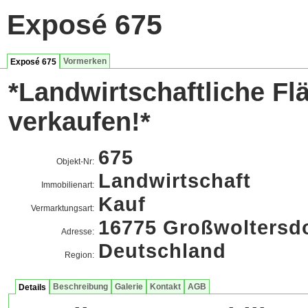
Exposé 675
Vormerken
Exposé 675
*Landwirtschaftliche Fl
verkaufen!*
675
Objekt-Nr:
Landwirtschaft
Immobilienart:
Kauf
Vermarktungsart:
16775 Großwoltersd
Adresse:
Deutschland
Region:
Beschreibung
Galerie
Kontakt
AGB
Details