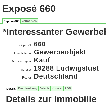
Exposé 660
Vormerken
Exposé 660
*Interessanter Gewerbeh
660
Objekt-Nr:
Gewerbeobjekt
Immobilienart:
Kauf
Vermarktungsart:
19288 Ludwigslust
Adresse:
Deutschland
Region:
Beschreibung
Galerie
Kontakt
AGB
Details
Details zur Immobilie