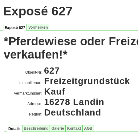
Exposé 627
Vormerken
Exposé 627
*Pferdewiese oder Freiz
verkaufen!*
627
Objekt-Nr:
Freizeitgrundstück
Immobilienart:
Kauf
Vermarktungsart:
16278 Landin
Adresse:
Deutschland
Region:
Beschreibung
Galerie
Kontakt
AGB
Details