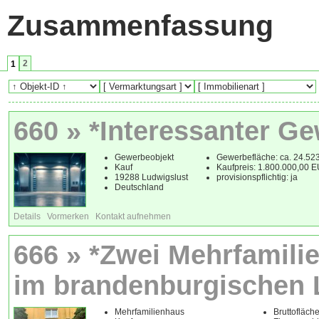
Zusammenfassung
2
1
660 » *Interessanter G
Gewerbeobjekt
Gewerbefläche: ca. 24.52
Kauf
Kaufpreis: 1.800.000,00 
19288 Ludwigslust
provisionspflichtig: ja
Deutschland
Details
Vormerken
Kontakt aufnehmen
666 » *Zwei Mehrfamil
im brandenburgischen L
Mehrfamilienhaus
Bruttofläche