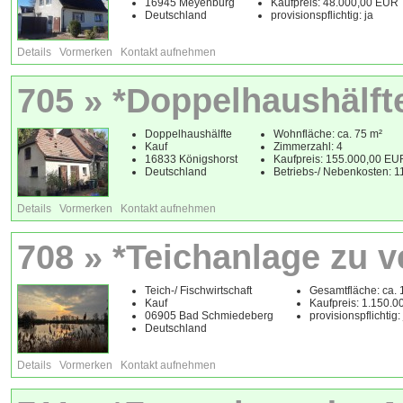
16945 Meyenburg
Kaufpreis: 48.000,00 EUR
Deutschland
provisionspflichtig: ja
Details
Vormerken
Kontakt aufnehmen
705 » *Doppelhaushälft
Doppelhaushälfte
Wohnfläche: ca. 75 m²
Kauf
Zimmerzahl: 4
16833 Königshorst
Kaufpreis: 155.000,00 EU
Deutschland
Betriebs-/ Nebenkosten: 
Details
Vormerken
Kontakt aufnehmen
708 » *Teichanlage zu v
Teich-/ Fischwirtschaft
Gesamtfläche: ca.
Kauf
Kaufpreis: 1.150.
06905 Bad Schmiedeberg
provisionspflichtig:
Deutschland
Details
Vormerken
Kontakt aufnehmen