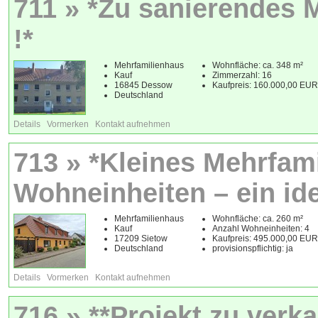
711 » *Zu sanierendes 
!*
Mehrfamilienhaus
Wohnfläche: ca. 348 m²
Kauf
Zimmerzahl: 16
16845 Dessow
Kaufpreis: 160.000,00 EUR
Deutschland
Details
Vormerken
Kontakt aufnehmen
713 » *Kleines Mehrfam
Wohneinheiten – ein id
Mehrfamilienhaus
Wohnfläche: ca. 260 m²
Kauf
Anzahl Wohneinheiten: 4
17209 Sietow
Kaufpreis: 495.000,00 EUR
Deutschland
provisionspflichtig: ja
Details
Vormerken
Kontakt aufnehmen
716 » **Projekt zu verka