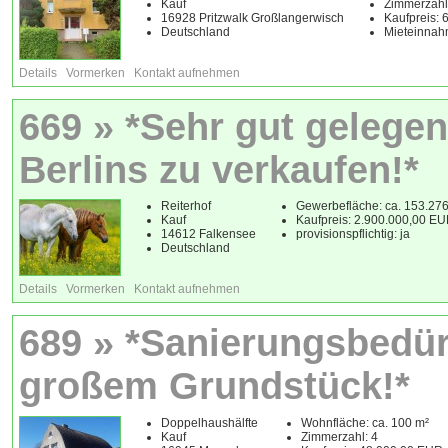
Kauf
Zimmerzahl
16928 Pritzwalk Großlangerwisch
Kaufpreis:
Deutschland
Mieteinnah
Details
Vormerken
Kontakt aufnehmen
669 » *Sehr gut gelege
Berlins zu verkaufen!*
Reiterhof
Gewerbefläche: ca. 153.27
Kauf
Kaufpreis: 2.900.000,00 E
14612 Falkensee
provisionspflichtig: ja
Deutschland
Details
Vormerken
Kontakt aufnehmen
689 » *Sanierungsbedür
großem Grundstück!*
Doppelhaushälfte
Wohnfläche: ca. 100 m²
Kauf
Zimmerzahl: 4