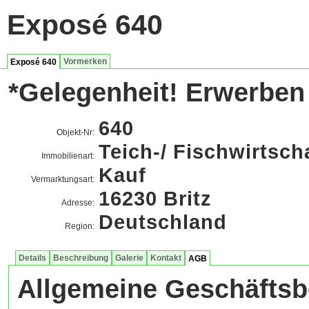
Exposé 640
Vormerken
Exposé 640
*Gelegenheit! Erwerben 
640
Objekt-Nr:
Teich-/ Fischwirtsch
Immobilienart:
Kauf
Vermarktungsart:
16230 Britz
Adresse:
Deutschland
Region:
Details
Beschreibung
Galerie
Kontakt
AGB
Allgemeine Geschäfts