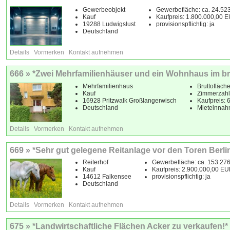
Gewerbeobjekt
Gewerbefläche: ca. 24.52
Kauf
Kaufpreis: 1.800.000,00 
19288 Ludwigslust
provisionspflichtig: ja
Deutschland
Details
Vormerken
Kontakt aufnehmen
666 » *Zwei Mehrfamilienhäuser und ein Wohnhaus im br
Mehrfamilienhaus
Bruttofläche
Kauf
Zimmerzahl
16928 Pritzwalk Großlangerwisch
Kaufpreis:
Deutschland
Mieteinnah
Details
Vormerken
Kontakt aufnehmen
669 » *Sehr gut gelegene Reitanlage vor den Toren Berli
Reiterhof
Gewerbefläche: ca. 153.27
Kauf
Kaufpreis: 2.900.000,00 E
14612 Falkensee
provisionspflichtig: ja
Deutschland
Details
Vormerken
Kontakt aufnehmen
675 » *Landwirtschaftliche Flächen Acker zu verkaufen!*