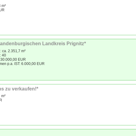
3 m²
EUR
andenburgischen Landkreis Prignitz*
: ca. 2.351,7 m²
: 40
 630.000,00 EUR
men p.a. IST: 6.000,00 EUR
ns zu verkaufen!*
6 m²
UR