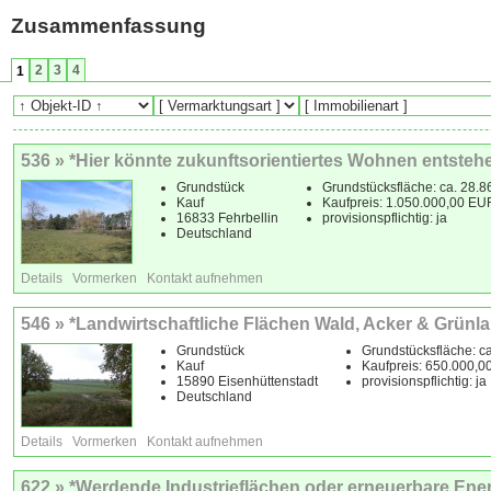
Zusammenfassung
2
3
4
1
536 » *Hier könnte zukunftsorientiertes Wohnen entsteh
Grundstück
Grundstücksfläche: ca. 28.8
Kauf
Kaufpreis: 1.050.000,00 EU
16833 Fehrbellin
provisionspflichtig: ja
Deutschland
Details
Vormerken
Kontakt aufnehmen
546 » *Landwirtschaftliche Flächen Wald, Acker & Grünla
Grundstück
Grundstücksfläche: c
Kauf
Kaufpreis: 650.000,
15890 Eisenhüttenstadt
provisionspflichtig: ja
Deutschland
Details
Vormerken
Kontakt aufnehmen
622 » *Werdende Industrieflächen oder erneuerbare Ener