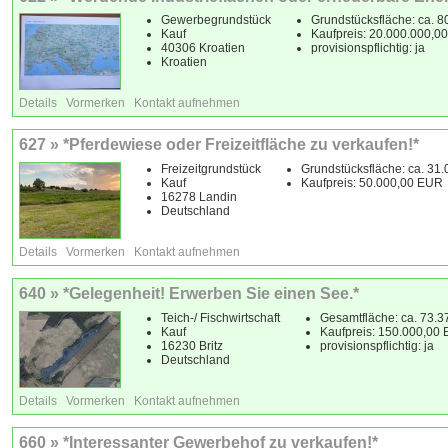
Gewerbegrundstück
Grundstücksfläche: ca. 8
Kauf
Kaufpreis: 20.000.000,0
40306 Kroatien
provisionspflichtig: ja
Kroatien
Details
Vormerken
Kontakt aufnehmen
627 » *Pferdewiese oder Freizeitfläche zu verkaufen!*
Freizeitgrundstück
Grundstücksfläche: ca. 31
Kauf
Kaufpreis: 50.000,00 EUR
16278 Landin
Deutschland
Details
Vormerken
Kontakt aufnehmen
640 » *Gelegenheit! Erwerben Sie einen See.*
Teich-/ Fischwirtschaft
Gesamtfläche: ca. 73.3
Kauf
Kaufpreis: 150.000,00
16230 Britz
provisionspflichtig: ja
Deutschland
Details
Vormerken
Kontakt aufnehmen
660 » *Interessanter Gewerbehof zu verkaufen!*