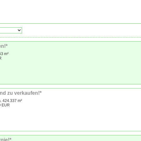
en!*
63 m²
R
nd zu verkaufen!*
a. 424.337 m²
00 EUR
gie!*